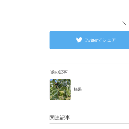
＼
Twitterでシェア
[前の記事]
摘果
関連記事