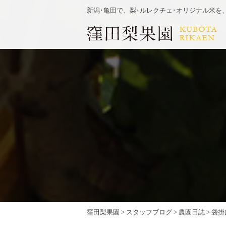
新潟･亀田で、梨･ルレクチェ･オリジナル米を
窪田梨果園
>
スタッフブログ
>
農園日誌
>
袋掛