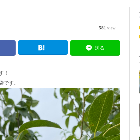
581
view
送る
す！
袋です。