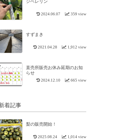
ジベレリン
2024.06.07
359 view
すずまき
2021.04.28
1,912 view
直売所販売お休み延期のお知
らせ
2024.12.10
665 view
新着記事
梨の販売開始！
2025.08.24
1,014 view