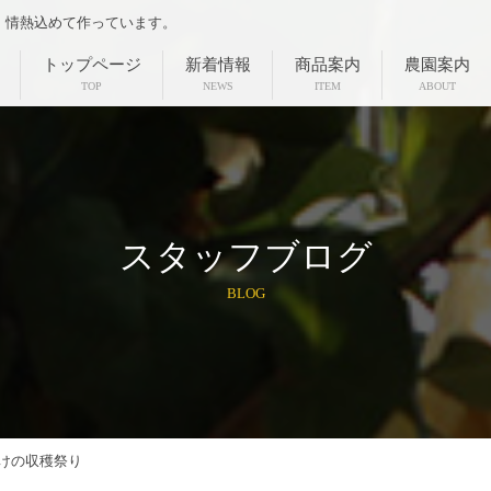
、情熱込めて作っています。
トップページ
新着情報
商品案内
農園案内
TOP
NEWS
ITEM
ABOUT
スタッフブログ
BLOG
けの収穫祭り