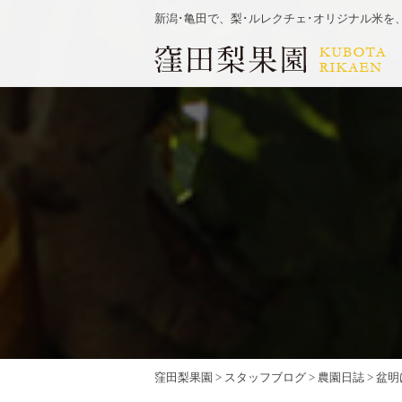
新潟･亀田で、梨･ルレクチェ･オリジナル米を
窪田梨果園
>
スタッフブログ
>
農園日誌
>
盆明