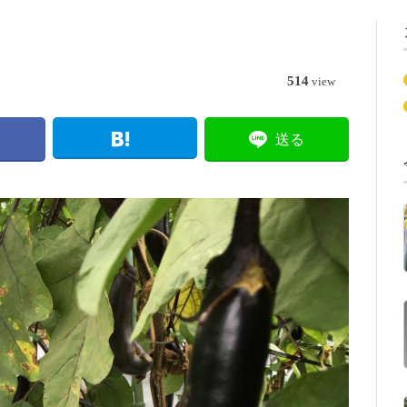
514
view
送る