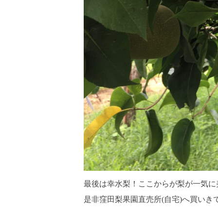
最後は幸水梨！ここからが梨が一気に
是非窪田梨果園直売所(自宅)へ買いき