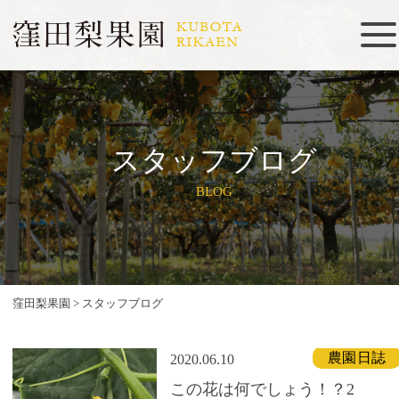
スタッフブログ
BLOG
窪田梨果園
>
スタッフブログ
農園日誌
2020.06.10
この花は何でしょう！？2