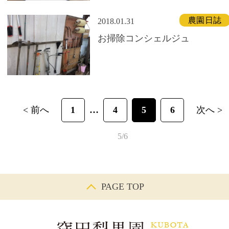
農園日誌
2018.01.31
お掃除コンシェルジュ
< 前へ
1
4
5
6
次へ >
5/6
PAGE TOP