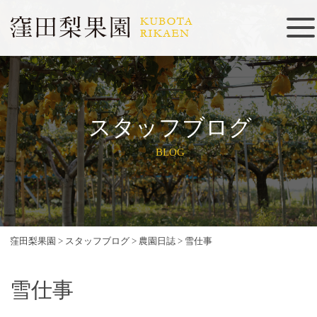
スタッフブログ
BLOG
窪田梨果園
>
スタッフブログ
>
農園日誌
>
雪仕事
雪仕事