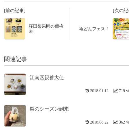
[前の記事]
[次の記
窪田梨果園の価格
亀どんフェス！
表
関連記事
江南区親善大使
2018.01.12
719 v
梨のシーズン到来
2018.08.22
362 v